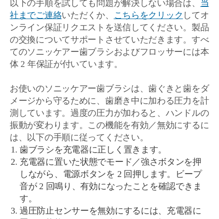
以下の手順を試しても問題が解決しない場合は、
当
社までご連絡
いただくか、
こちらをクリック
してオ
ンライン保証リクエストを送信してください。製品
の交換についてサポートさせていただきます。すべ
てのソニッケアー歯ブラシおよびフロッサーには本
体 2 年保証が付いています。
お使いのソニッケアー歯ブラシは、歯ぐきと歯をダ
メージから守るために、歯磨き中に加わる圧力を計
測しています。過度の圧力が加わると、ハンドルの
振動が変わります。この機能を有効／無効にするに
は、以下の手順に従ってください。
歯ブラシを充電器に正しく置きます。
充電器に置いた状態でモード／強さボタンを押
しながら、電源ボタンを 2 回押します。ビープ
音が 2 回鳴り、有効になったことを確認できま
す。
過圧防止センサーを無効にするには、充電器に