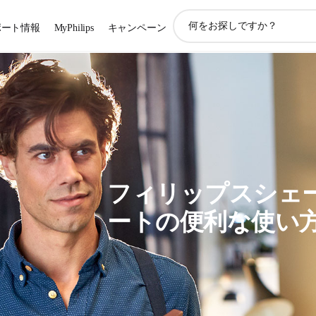
ア
ポート情報
MyPhilips
キャンペーン
イ
コ
ン
サ
ポ
ー
ト
検
索
フィリップスシェーバ
ートの便利な使い