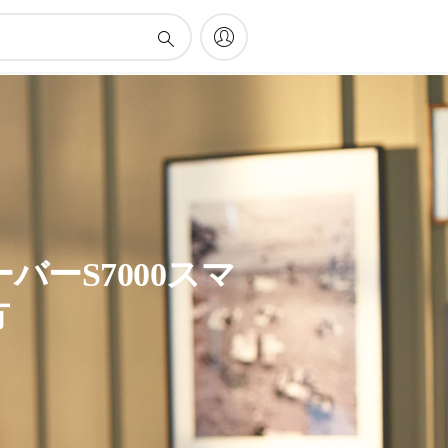
ーS7000スマ
方