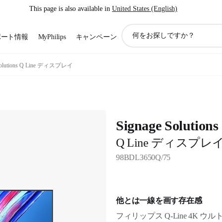
This page is also available in
United States (English)
ア
ポート情報
MyPhilips
キャンペーン
イ
コ
ン
 Solutions Q Line ディスプレイ
サ
ポ
ー
ト
検
Signage Solutions
索
Q Line ディスプレ
98BDL3650Q/75
他とは一線を画す存在感
フィリップス Q-Line 4K 