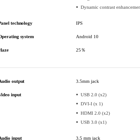
Dynamic contrast enhancemen
Panel technology
IPS
Operating system
Android 10
Haze
25％
Audio output
3.5mm jack
Video input
USB 2.0 (x2)
DVI-I (x 1)
HDMI 2.0 (x2)
USB 3.0 (x1)
Audio input
3.5 mm jack