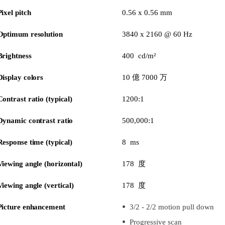
Pixel pitch
0.56 x 0.56 mm
Optimum resolution
3840 x 2160 @ 60 Hz
Brightness
400 cd/m²
Display colors
10 億 7000 万
Contrast ratio (typical)
1200:1
Dynamic contrast ratio
500,000:1
Response time (typical)
8 ms
Viewing angle (horizontal)
178 度
Viewing angle (vertical)
178 度
Picture enhancement
3/2 - 2/2 motion pull down
Progressive scan