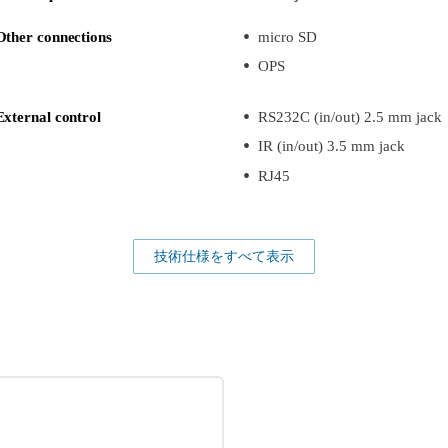
Other connections
micro SD
OPS
External control
RS232C (in/out) 2.5 mm jack
IR (in/out) 3.5 mm jack
RJ45
技術仕様をすべて表示