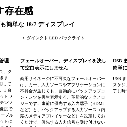
す存在感
簡単な 18/7 ディスプレイ
ダイレクト LED バックライト
管理
フェールオーバー。ディスプレイを決し
USB
て空白表示にしません
簡単
とで、ク
きま
商用サイネージに不可欠なフェールオーバー
USB
使用して
は、万一、入力ソースやアプリケーションに
スケジ
1 台
不具合が生じても、自動的にバックアップコ
了じ時
ットワ
ンテンツを再生表示する、革新的なテクノロ
テンツ
ジーです。事前に優先する入力端子（HDMI
解像度で
など）と、バックアップする入力ソース（内
 ケーブル
蔵のメディアプレイヤーなど）を設定してお
ットに
くだけで、優先する入力信号を受け付けない