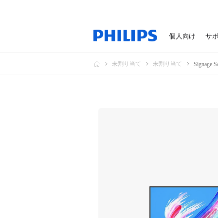
個人向け
サ
未割り当て
未割り当て
Signage