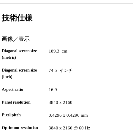
技術仕様
画像／表示
Diagonal screen size
189.3 cm
(metric)
Diagonal screen size
74.5 インチ
(inch)
Aspect ratio
16:9
Panel resolution
3840 x 2160
Pixel pitch
0.4296 x 0.4296 mm
Optimum resolution
3840 x 2160 @ 60 Hz