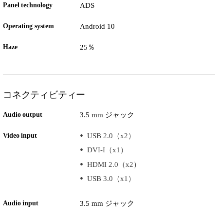
Panel technology
ADS
Operating system
Android 10
Haze
25％
コネクティビティー
Audio output
3.5 mm ジャック
Video input
USB 2.0（x2）
DVI-I（x1）
HDMI 2.0（x2）
USB 3.0（x1）
Audio input
3.5 mm ジャック