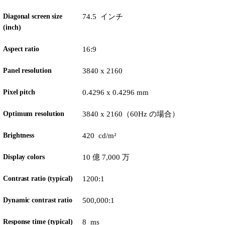
Diagonal screen size
74.5 インチ
(inch)
Aspect ratio
16:9
Panel resolution
3840 x 2160
Pixel pitch
0.4296 x 0.4296 mm
Optimum resolution
3840 x 2160（60Hz の場合）
Brightness
420 cd/m²
Display colors
10 億 7,000 万
Contrast ratio (typical)
1200:1
Dynamic contrast ratio
500,000:1
Response time (typical)
8 ms