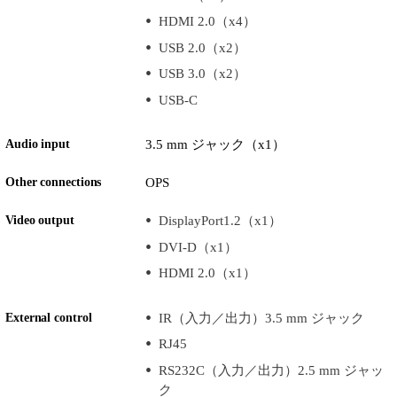
HDMI 2.0（x4）
USB 2.0（x2）
USB 3.0（x2）
USB-C
Audio input
3.5 mm ジャック（x1）
Other connections
OPS
Video output
DisplayPort1.2（x1）
DVI-D（x1）
HDMI 2.0（x1）
External control
IR（入力／出力）3.5 mm ジャック
RJ45
RS232C（入力／出力）2.5 mm ジャッ
ク