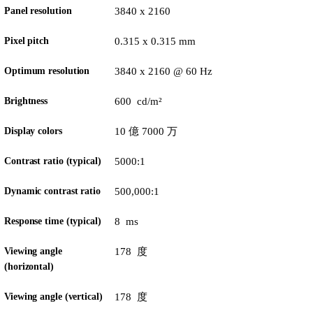
Panel resolution
3840 x 2160
Pixel pitch
0.315 x 0.315 mm
Optimum resolution
3840 x 2160 @ 60 Hz
Brightness
600 cd/m²
Display colors
10 億 7000 万
Contrast ratio (typical)
5000:1
Dynamic contrast ratio
500,000:1
Response time (typical)
8 ms
Viewing angle
178 度
(horizontal)
Viewing angle (vertical)
178 度