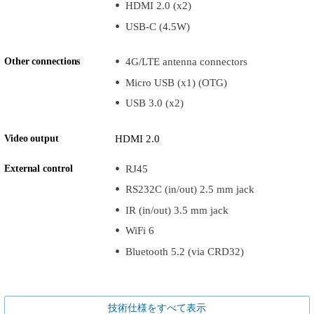
HDMI 2.0 (x2)
USB-C (4.5W)
Other connections
4G/LTE antenna connectors
Micro USB (x1) (OTG)
USB 3.0 (x2)
Video output
HDMI 2.0
External control
RJ45
RS232C (in/out) 2.5 mm jack
IR (in/out) 3.5 mm jack
WiFi 6
Bluetooth 5.2 (via CRD32)
技術仕様をすべて表示