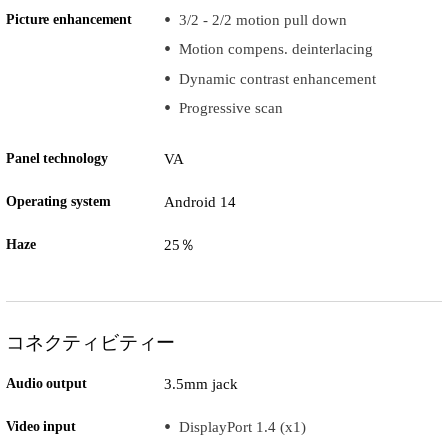
Picture enhancement
3/2 - 2/2 motion pull down
Motion compens. deinterlacing
Dynamic contrast enhancement
Progressive scan
Panel technology
VA
Operating system
Android 14
Haze
25％
コネクティビティー
Audio output
3.5mm jack
Video input
DisplayPort 1.4 (x1)