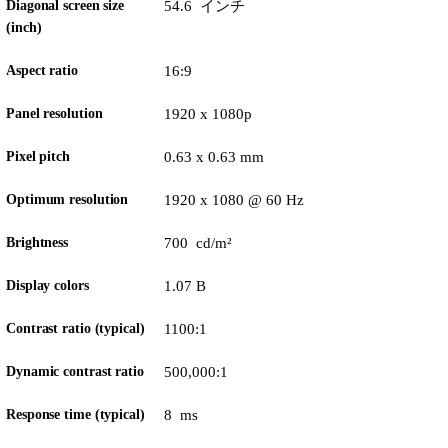
Diagonal screen size
54.6 インチ
(inch)
Aspect ratio
16:9
Panel resolution
1920 x 1080p
Pixel pitch
0.63 x 0.63 mm
Optimum resolution
1920 x 1080 @ 60 Hz
Brightness
700 cd/m²
Display colors
1.07 B
Contrast ratio (typical)
1100:1
Dynamic contrast ratio
500,000:1
Response time (typical)
8 ms