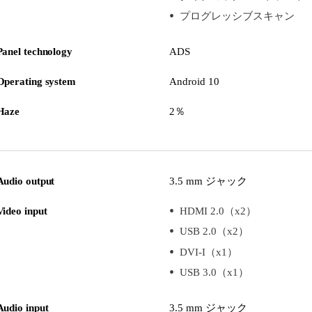
プログレッシブスキャン
Panel technology
ADS
Operating system
Android 10
Haze
2％
Audio output
3.5 mm ジャック
Video input
HDMI 2.0（x2）
USB 2.0（x2）
DVI-I（x1）
USB 3.0（x1）
Audio input
3.5 mm ジャック