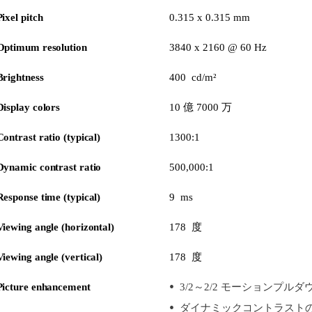
Pixel pitch
0.315 x 0.315 mm
Optimum resolution
3840 x 2160 @ 60 Hz
Brightness
400 cd/m²
Display colors
10 億 7000 万
Contrast ratio (typical)
1300:1
Dynamic contrast ratio
500,000:1
Response time (typical)
9 ms
Viewing angle (horizontal)
178 度
Viewing angle (vertical)
178 度
Picture enhancement
3/2～2/2 モーションプルダ
ダイナミックコントラスト