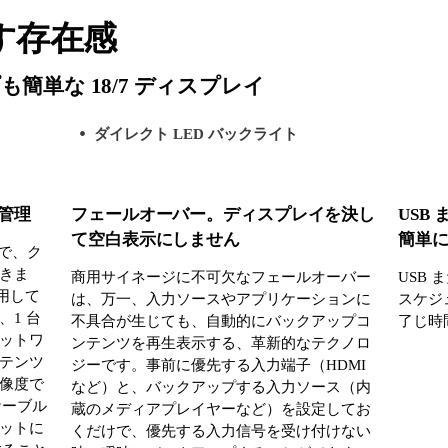
す存在感
簡単な 18/7 ディスプレイ
ダイレクト LED バックライト
管理
フェールオーバー。ディスプレイを決し
USB
て空白表示にしません
簡単
とで、ク
きま
商用サイネージに不可欠なフェールオーバー
USB
使用して
は、万一、入力ソースやアプリケーションに
スケジ
1 台
不具合が生じても、自動的にバックアップコ
了じ時
ットワ
ンテンツを再生表示する、革新的なテクノロ
テンツ
ジーです。事前に優先する入力端子（HDMI
解像度で
など）と、バックアップする入力ソース（内
 ケーブル
蔵のメディアプレイヤーなど）を設定してお
ットに
くだけで、優先する入力信号を受け付けない