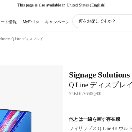
This page is also available in
United States (English)
ア
ポート情報
MyPhilips
キャンペーン
イ
コ
ン
 Solutions Q Line ディスプレイ
サ
ポ
ー
ト
検
Signage Solutions
索
Q Line ディスプレ
55BDL3650Q/00
他とは一線を画す存在感
フィリップス Q-Line 4K 