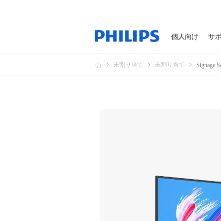
個人向け
サ
未割り当て
未割り当て
Signage