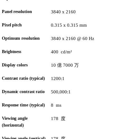
Panel resolution
3840 x 2160
Pixel pitch
0.315 x 0.315 mm
Optimum resolution
3840 x 2160 @ 60 Hz
Brightness
400 cd/m²
Display colors
10 億 7000 万
Contrast ratio (typical)
1200:1
Dynamic contrast ratio
500,000:1
Response time (typical)
8 ms
Viewing angle
178 度
(horizontal)
Viewing angle (vertical)
178 度