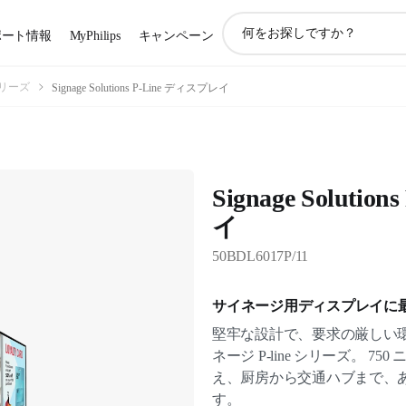
ア
ポート情報
MyPhilips
キャンペーン
イ
コ
ン
 シリーズ
Signage Solutions P-Line ディスプレイ
サ
ポ
ー
ト
検
Signage Soluti
索
イ
50BDL6017P/11
サイネージ用ディスプレイに
堅牢な設計で、要求の厳しい
ネージ P-line シリーズ。 
え、厨房から交通ハブまで、
す。