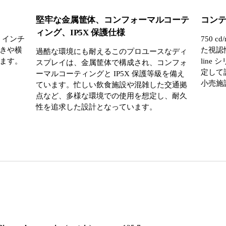
堅牢な金属筐体、コンフォーマルコーテ
コン
ィング、IP5X 保護仕様
5 インチ
750 
きや横
た視認性
過酷な環境にも耐えるこのプロユースなディ
ます。
line
スプレイは、金属筐体で構成され、コンフォ
定して
ーマルコーティングと IP5X 保護等級を備え
小売施
ています。忙しい飲食施設や混雑した交通拠
点など、多様な環境での使用を想定し、耐久
性を追求した設計となっています。