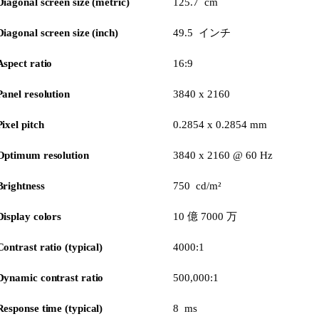
Diagonal screen size (metric)
125.7 cm
Diagonal screen size (inch)
49.5 インチ
Aspect ratio
16:9
Panel resolution
3840 x 2160
Pixel pitch
0.2854 x 0.2854 mm
Optimum resolution
3840 x 2160 @ 60 Hz
Brightness
750 cd/m²
Display colors
10 億 7000 万
Contrast ratio (typical)
4000:1
Dynamic contrast ratio
500,000:1
Response time (typical)
8 ms