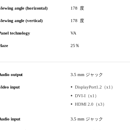
Viewing angle (horizontal)
178 度
Viewing angle (vertical)
178 度
Panel technology
VA
Haze
25％
Audio output
3.5 mm ジャック
Video input
DisplayPort1.2（x1）
DVI-I（x1）
HDMI 2.0（x3）
Audio input
3.5 mm ジャック