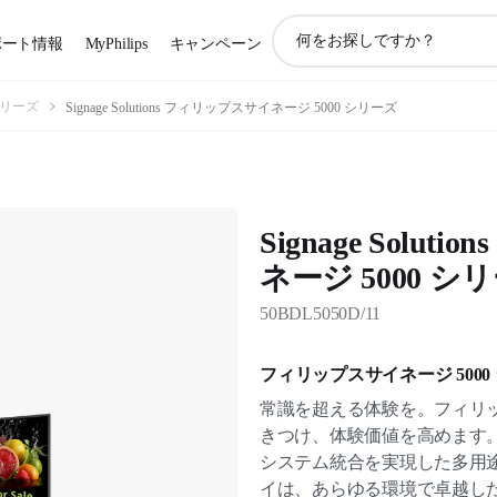
ア
ポート情報
MyPhilips
キャンペーン
イ
コ
ン
 シリーズ
Signage Solutions フィリップスサイネージ 5000 シリーズ
サ
ポ
ー
ト
検
Signage Solu
索
ネージ 5000 シ
50BDL5050D/11
フィリップスサイネージ 5000
常識を超える体験を。フィリップス 
きつけ、体験価値を高めます。An
システム統合を実現した多用途な 
イは、あらゆる環境で卓越し