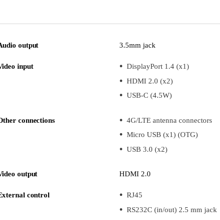
Audio output
3.5mm jack
Video input
DisplayPort 1.4 (x1)
HDMI 2.0 (x2)
USB-C (4.5W)
Other connections
4G/LTE antenna connectors
Micro USB (x1) (OTG)
USB 3.0 (x2)
Video output
HDMI 2.0
External control
RJ45
RS232C (in/out) 2.5 mm jack