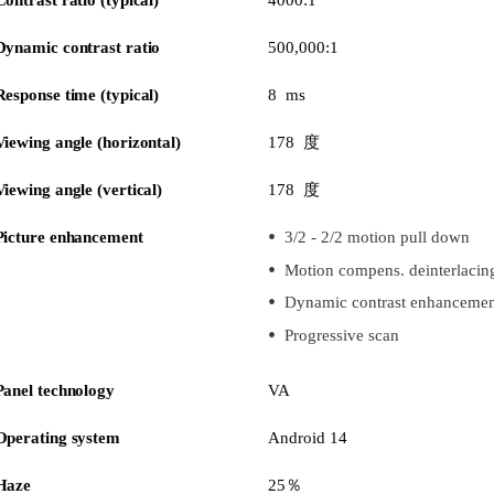
Contrast ratio (typical)
4000:1
Dynamic contrast ratio
500,000:1
Response time (typical)
8 ms
Viewing angle (horizontal)
178 度
Viewing angle (vertical)
178 度
Picture enhancement
3/2 - 2/2 motion pull down
Motion compens. deinterlacin
Dynamic contrast enhancemen
Progressive scan
Panel technology
VA
Operating system
Android 14
Haze
25％