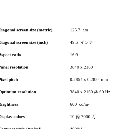
Diagonal screen size (metric)
125.7 cm
Diagonal screen size (inch)
49.5 インチ
Aspect ratio
16:9
Panel resolution
3840 x 2160
Pixel pitch
0.2854 x 0.2854 mm
Optimum resolution
3840 x 2160 @ 60 Hz
Brightness
600 cd/m²
Display colors
10 億 7000 万