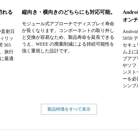
途切れる
縦向き・横向きのどちらにも対応可能。
And
オン
モジュール式アプローチでディスプレイ寿命
が長くなります。コンポーネントの取り外し
や直射日
Andro
と交換が容易なため、製品寿命を延長できる
ィリッ
505
うえ、WEEE の廃棄削減による持続可能性を
 365
セキュ
強く重視した設計です。
、旅行
ム上に設
に最適
ブアプ
やソフ
ンスト
ーを必
シンプ
製品特徴をすべて表示