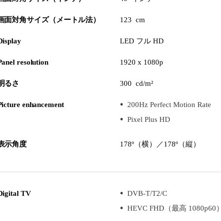
画面対角サイズ（メートル法）
123 cm
Display
LED フル HD
Panel resolution
1920 x 1080p
明るさ
300 cd/m²
Picture enhancement
200Hz Perfect Motion Rate
Pixel Plus HD
表示角度
178º（横）／178º（縦）
Digital TV
DVB-T/T2/C
HEVC FHD（最高 1080p60