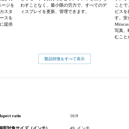
ページを
わすことなく、最小限の労力で、すべてのデ
ことで、
カスタ
ィスプレイを更新、管理できます。
ビスを
ースを
す。安
に提供
Mirac
写真、
むこと
製品特徴をすべて表示
Aspect ratio
16:9
画面対角サイズ（インチ）
49 インチ