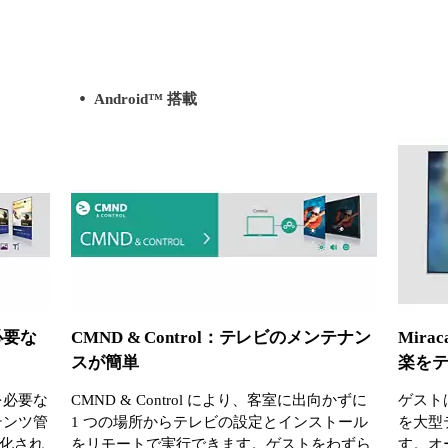
Android™ 搭載
必要な
CMND & Control：テレビのメンテナン
Mira
スが簡単
楽を
報を必要な
CMND & Control により、客室に出向かずに
ゲスト
テンツ管
1 つの場所からテレビの設定とインストール
を大型
化され
をリモートで実行できます。ゲストをわずら
す。オ