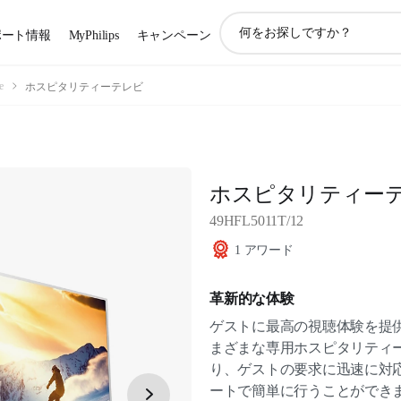
ア
ポート情報
MyPhilips
キャンペーン
イ
コ
ン
e
ホスピタリティーテレビ
サ
ポ
ー
ト
検
ホスピタリティー
索
49HFL5011T/12
1 アワード
革新的な体験
ゲストに最高の視聴体験を提
まざまな専用ホスピタリティ
り、ゲストの要求に迅速に対
ートで簡単に行うことができ