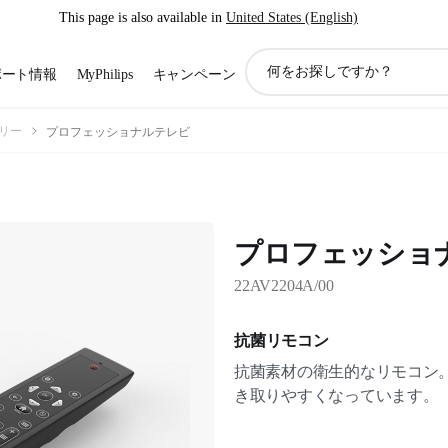
This page is also available in
United States (English)
ア
ポート情報
MyPhilips
キャンペーン
イ
コ
ン
リー
プロフェッショナルテレビ
サ
ポ
ー
ト
検
プロフェッショ
索
22AV2204A/00
抗菌リモコン
抗菌素材の衛生的なリモコン
き取りやすくなっています。