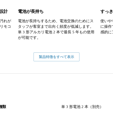
設計
電池が長持ち
すっ
汚れが
電池が長持ちするため、電池交換のためにス
使いや
リモコ
タッフが客室まで出向く頻度が低減します。
に操作
単 3 形アルカリ電池 2 本で最長 5 年もの使用
感的に
が可能です。
製品特徴をすべて表示
種類
単 3 形電池 2 本（別売）