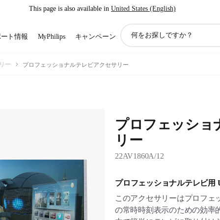
This page is also available in
United States (English)
ア
ポート情報
MyPhilips
キャンペーン
イ
コ
ン
リー
プロフェッショナルテレビアクセサリー
サ
ポ
ー
ト
検
プロフェッショ
索
リー
22AV1860A/12
プロフェッショナルテレビ用 U
このアクセサリーはプロフェ
の常時時刻表示のための効率的