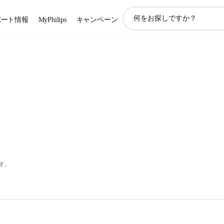
ア
ポート情報
MyPhilips
キャンペーン
イ
コ
ン
サ
ポ
ー
ト
検
索
す。