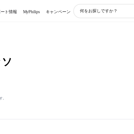
ア
ポート情報
MyPhilips
キャンペーン
イ
コ
ン
サ
ポ
ー
ト
ッソ
検
索
す。