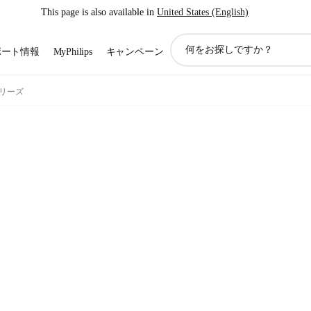
This page is also available in
United States (English)
ア
ポート情報
MyPhilips
キャンペーン
イ
コ
ン
 シリーズ
サ
ポ
ー
ト
検
索