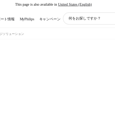
This page is also available in
United States (English)
ア
ポート情報
MyPhilips
キャンペーン
イ
コ
ン
ジソリューション
サ
ポ
ー
ト
検
索