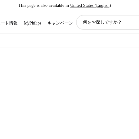
This page is also available in
United States (English)
ア
ポート情報
MyPhilips
キャンペーン
イ
コ
ン
サ
ポ
ー
ト
検
索