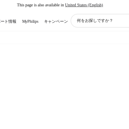
This page is also available in
United States (English)
ア
ポート情報
MyPhilips
キャンペーン
イ
コ
ン
サ
ポ
ー
ト
検
索