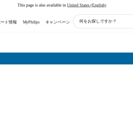
This page is also available in
United States (English)
ア
ポート情報
MyPhilips
キャンペーン
イ
コ
ン
サ
ポ
ー
ト
検
索