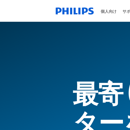
個人向け
サ
最寄
ター