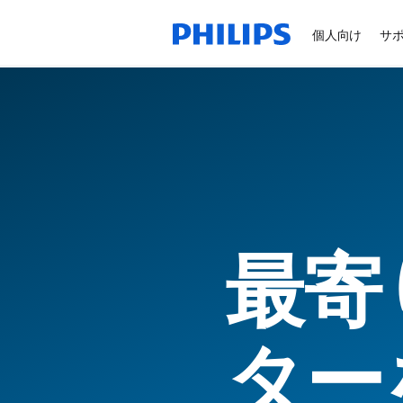
個人向け
サ
最寄
ター