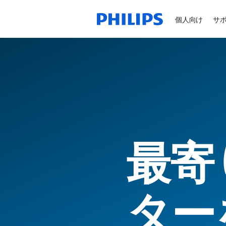
個人向け
サ
最寄
ター