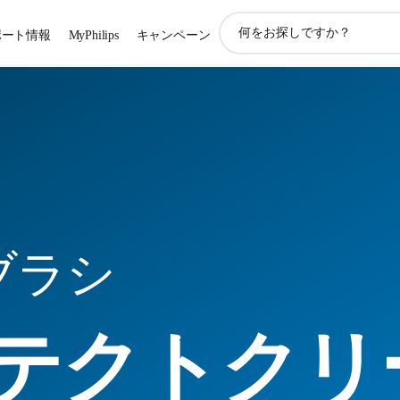
ア
ポート情報
MyPhilips
キャンペーン
イ
コ
ン
サ
ポ
ー
ト
検
索
ブラシ
テクトクリ