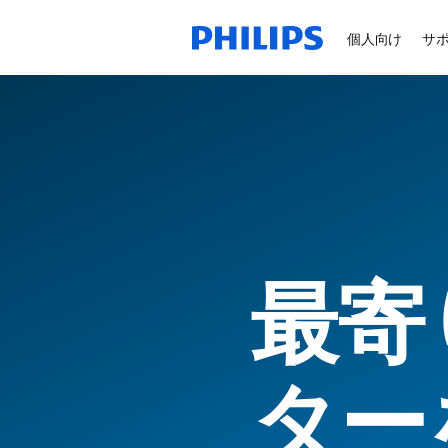
個人向け
サ
最寄
ター