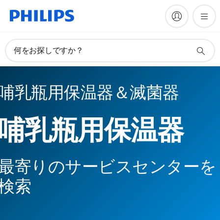
何をお探しですか？
哺乳瓶用保温器＆滅菌器
哺乳瓶用保温器
最寄りのサービスセンターを
検索