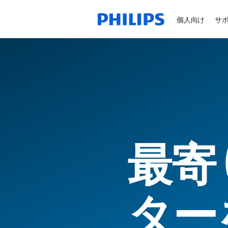
個人向け
サ
最寄
ター