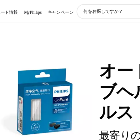
ア
ポート情報
MyPhilips
キャンペーン
イ
コ
ン
サ
ポ
ー
ト
検
オー
索
ブヘ
ルス
最寄り