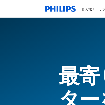
個人向け
サ
最寄
ター