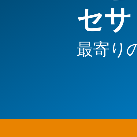
セサ
最寄り