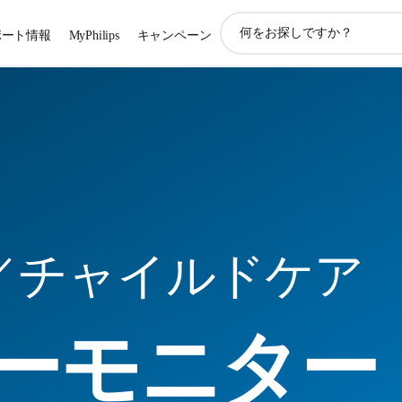
ア
ポート情報
MyPhilips
キャンペーン
イ
コ
ン
サ
ポ
ー
ト
検
索
／チャイルドケア
ーモニター