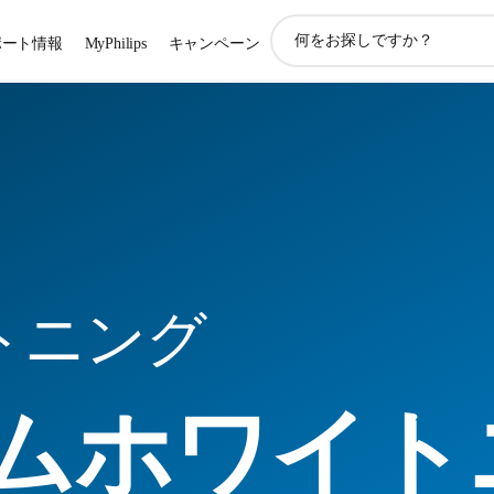
ア
ポート情報
MyPhilips
キャンペーン
イ
コ
ン
サ
ポ
ー
ト
検
索
トニング
ムホワイト