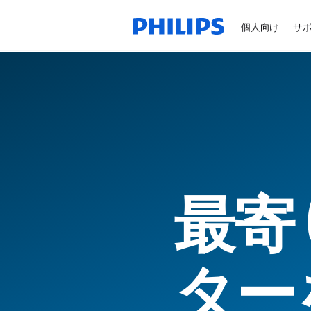
個人向け
サ
最寄
ター