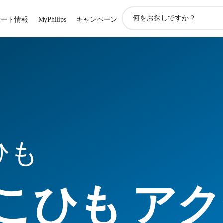
ア
ポート情報
MyPhilips
キャンペーン
イ
コ
ン
サ
ポ
ー
ト
検
索
ひも
こひも ア