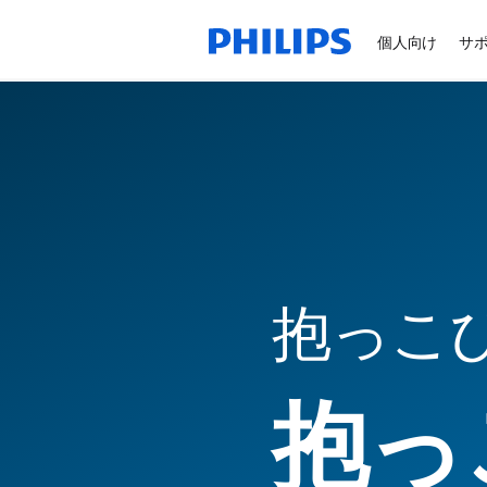
個人向け
サ
抱っこ
抱っ