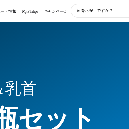
ア
ポート情報
MyPhilips
キャンペーン
イ
コ
ン
サ
ポ
ー
ト
検
索
＆乳首
瓶セット