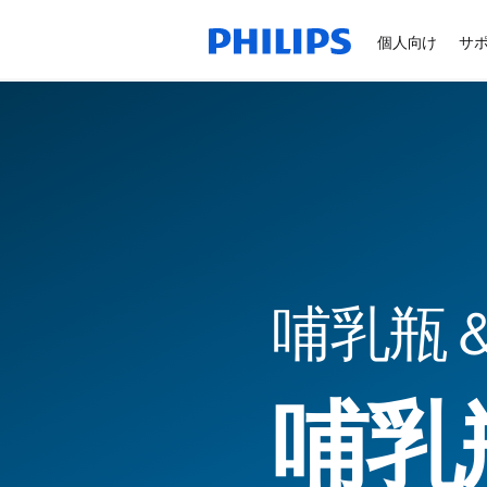
個人向け
サ
哺乳瓶
哺乳