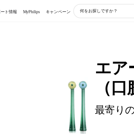
ア
ポート情報
MyPhilips
キャンペーン
イ
コ
ン
サ
ポ
ー
ト
検
エア
索
（口
最寄り