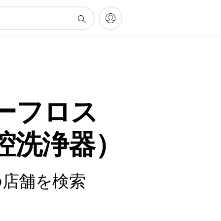
ーフロス
腔洗浄器）
の店舗を検索