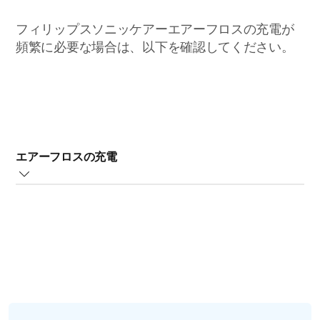
フィリップスソニッケアーエアーフロスの充電が
頻繁に必要な場合は、以下を確認してください。
エアーフロスの充電
エアーフロスの初回使用時は、使用前に 24 時間充電して
おくことが重要です。
また、充電された状態を保つために、エアーフロスを使
用していないときは充電器にセットしておいてくださ
い。充電器に置いたままにしても、エアーフロスに影響
はありません。
注：完全に充電された状態の場合、エアーフロスは最大
2 週間（または 14 回）使用できます。