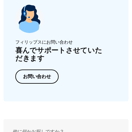
注：充電表示ランプが黄色で点滅する場合は、バッテリ
ー残量が少なくなっており、充電が必要なことを示して
います（残りの使用可能回数は 3 回未満）。
それでも問題が解決しない場合は、フィリップスまでご
連絡ください。
フィリップスにお問い合わせ
喜んでサポートさせていた
だきます
お問い合わせ
他に何かお探しですか？