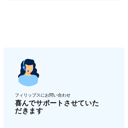
上記のヒントを試しても脱毛結果にご満足いただけない
構成部品にシェービング刃を含むフィリップス製品はす
明書をご覧ください。
フィリップスは皮膚科の専門家ではないため、お客様の
場合は、
フィリップスまでご連絡ください
。
べて、肌に負担をかけない設計となっています。フィリ
脱毛ヘッドがきれいで損傷がないことを必ず確認してく
個々のケースについての助言を行うことはできません。
ップスは皮膚科の専門家ではないため、個々のケースに
また、顔の下半分（あご、頬、鼻の下）を脱毛するため
ださい。バッテリーが充電されていることを確認してく
疑問が生じた場合などはお客様の実際の肌の状態を判断
ついて皮膚、毛、爪に関する助言を行うことはできませ
にも使用できます。一部のモデルは、眉間の脱毛にも使
ださい。脱毛器を濡れた肌で適切に使用する方法につい
できるお近くの医師に相談することをお勧めします。
ん。
用できます。このような狭い部位には、脱毛器がフィッ
ては、以下のビデオをご覧ください。
トするか、プレシジョンアタッチメントがある場合のみ
シェービング刃の付いたフィリップス製品を使用する前
使用してください。そうでない場合、脱毛し過ぎてしま
に、グルーマーを目で見て点検し、シェービング刃が損
うおそれがあります。
傷していないか確認するようにしてください。シェービ
ング刃が損傷している場合は、当社の
ウェブショップ
ま
たは最寄りのお客様サポートで、直ちに交換してくださ
い。
クッキーの同意がない限り、このコンテンツを表示することは
できません。
このコンテンツを表示するには、クッキーの設定を更新し、次
シェービング刃は、首から下（ワキ、腕、脚、デリケー
のタイプのパフォーマンス クッキーを受け入れる必要がありま
フィリップスにお問い合わせ
トゾーン）の体毛をトリミング／シェービングするため
す。
喜んでサポートさせていた
クッキー設定を表示、変更するには、ここをクリックしてくだ
にのみ使用できます。顔や頭には使用しないでくださ
だきます
さい。
い。期待どおりの結果を得られないだけでなく、肌を傷
よろしくお願いします。
める恐れがあります。