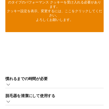
のタイプのパフォーマンス クッキーを受け入れる必要があり
ます。
クッキー設定を表示、変更するには、ここをクリックしてくだ
さい。
よろしくお願いします。
慣れるまでの時間が必要
肌を休める時間を作ってください。就寝前に脱毛を行
脱毛器を清潔にして使用する
い、肌を一晩休ませるようにします。
脱毛器を使用する前に、ヘッドがきれいになっているこ
同じ部位の処理のしすぎに注意してください。一度に繰