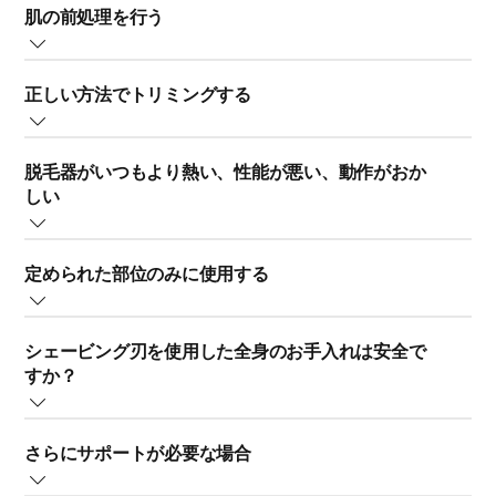
肌の前処理を行う
とを必ず確認してください。汚れている場合は、流水で
り返し同じ部位の脱毛を行うことは避けてください。
きれいに洗ってください。
肌を清潔にしてから脱毛することをお勧めします。脱毛
ウェットでの使用後は、肌をこすらずに軽く叩いてくだ
正しい方法でトリミングする
する前にシャワーを浴びるか入浴してください。脱毛す
脱毛ディスクのお手入れにはハンドソープを使用できま
さい。
るときは、肌が完全に乾いているか、完全に濡れている
す。その後、石鹸分を水できれいに洗い流してくださ
最小限の痛みで適切な脱毛効果をあげるため、正しい方
ようにしてください。
い。
アフターケアとして、アルコール分を含まないアロエベ
脱毛器がいつもより熱い、性能が悪い、動作がおか
法で行うことが重要です。脱毛の際は、脱毛ヘッドをゆ
ラクリームやローションをやさしく塗布してください。
しい
っくりと肌の上で動かし、ディスクが毛をとらえられる
脱毛の副作用として、埋没毛が発生する場合がありま
脱毛ヘッドを完全に乾かしてから本体に取り付けてくだ
冷却効果のある日焼け後のケア用クリームも使用できま
ようにします。最高の仕上がりを得るために、脱毛器は
す。これを防ぐため、脱毛の 1 日前に、ピーリングロー
さい。お使いの脱毛器モデルのお手入れ方法について
す。ワキには、アルコール分を含まないデオドラント製
脱毛器を肌に強く押し当てすぎると、内部保護システム
毛の流れに逆らって動かします。ヘッドが肌に密着する
ションと脱毛器付属のナイロンピーリンググローブ（ま
は、取り扱い説明書をご覧ください。
品であれば使用できます。
定められた部位のみに使用する
が作動することがあります。強い力で押し当てることに
ようにしてください。
たは固めのスポンジ）で肌のピーリングを行ってみてく
より、皮膚の炎症を引き起こしたり、脱毛器が熱を持っ
ださい。これにより、毛包の周りの古い角質が取り除か
また、脱毛前に肌が清潔で乾いた状態になっていること
フィリップス脱毛器は、ビキニライン、脚、ワキ、そし
たり、電源がオフになる場合があります。肌に強く押し
脱毛器を持っていない方の手で肌を引っ張って伸ばす
れるため、脱毛が容易になります。
を確認してください。
シェービング刃を使用した全身のお手入れは安全で
て膝や足首などの届きにくい部分の毛を取り除くことを
当てすぎないようにしてください。
か、脱毛器付属のスキンストレッチャーアタッチメント
すか？
意図して作られています。脱毛器はビキニラインなどの
を使用してください。皮膚が張っているほど、脱毛器が
脱毛器にピーリングアタッチメントが付属している場合
当社の製品は肌に負担をかけない設計となっています。
部位のお手入れ用です。外陰部（内側および外側）には
脱毛中は、肌を伸ばして脱毛ヘッドをゆっくりと動かす
毛を引っ張りやすくなります。
はそれを使用してください。
ボディーグルーミング製品を目で見て点検し、カッティ
シェービング刃による体毛のお手入れの安全性について
適していないため、シェービングヘッドやトリマーに常
とディスクが毛をとらえることができます。最高の仕上
ングユニット、特にシェービング刃が損傷していないか
さらにサポートが必要な場合
は、以下の情報をご覧ください。
にコームを取り付けた状態で使用することをお勧めしま
がりを得るために、脱毛器は毛の流れに逆らって動か
確認するようにしてください。
す。脱毛器の安全な使用方法について詳しくは、取扱説
し、ヘッドは肌に密着するようにしてください。