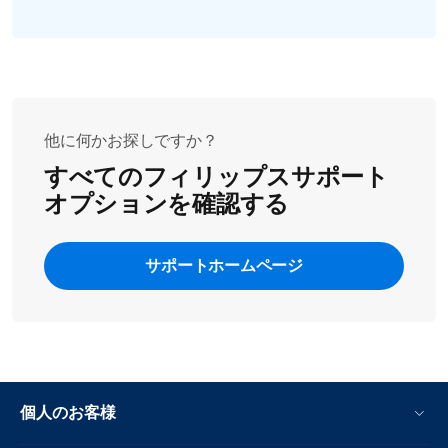
一部の製品には、デリケートゾーンなどの敏感な部位の
お手入れ用の追加のアタッチメントが付属しています。
これらのアタッチメントの詳しい使い方については、取
扱説明書をご確認いただくか、当社までお問い合わせく
ださい。
他に何かお探しですか？
それでもシェービング刃の付いたフィリップス製品の使
すべてのフィリップスサポート
用についてご不明な点がある場合は、このタイプのグル
オプションを確認する
ーミング製品がお肌に合うかどうかを検査できる医師ま
たは医療従事者に相談してください。
サポートホームページ
個人のお客様