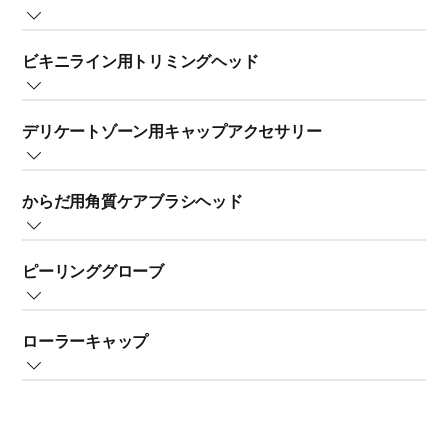
勧めします。
シェービングヘッドを外陰部（内側および外側）に使用
スキンストレッチキャップまたはスキンストレッチャー
する際は、必ずトリミングコームを取り付けてくださ
ビキニライン用トリミングヘッド
のアタッチメントは、脱毛中のお肌をピンと張ることで
い。
痛みを軽減します。
このアクセサリーはビキニラインなどのデリケートなエ
ワキをシェービングするときは、腕を頭の後ろに回して
デリケートゾーン用キャップアクセサリー
リアに使用できます。使いやすいコンパクトなデザイン
ワキを伸ばし、脱毛器を上下左右に動かして、さまざま
となっています。
な方向に生えているムダ毛を処理します。
脱毛ヘッドにデリケートゾーン用キャップを取り付ける
からだ用角質ケアブラシヘッド
と、鼻の下、ビキニエリア、ワキなどデリケートな部位
仕上がりやすべりを良好に維持するために、シェービン
の細かいところまでしっかりと処理できます。キャップ
グユニットは毎使用後にクリーニングし、ホイルは 12 ヶ
からだ用角質ケアブラシは、古い角質を除去します。こ
の開口部は、より優しく精密な処理に最適化されている
月ごと、または期待とおりのシェービングやトリミング
ピーリンググローブ
れを使うことにより、肌がなめらかになり、脱毛の痛み
ため、小さいエリアのみ脱毛することができます。
の効果が得られなくなった頃を目安に交換してくださ
を緩和し、より容易に脱毛できますので、脱毛前に使用
い。必ずフィリップス純正のホイルと交換してくださ
一部のモデルには、ナイロン製ピーリンググローブが付
してください。
デリケートゾーン用キャップを使用している場合でも、
い。キャップまたはコームを取り付けて、製品を安全に
ローラーキャップ
属しています。
外陰部（内側および外側）の脱毛には適していません。
保管し、刃を外からの圧力や衝撃から保護します。
脱毛器にからだ用角質ケアブラシを取り付けるには、脱
デリケートゾーンでは常にコームを取り付けた状態でト
一部のモデルには、脱毛時の感触を和らげるローラーキ
脱毛する前にこのグローブを使用して、毛包の周りの角
毛ヘッドを取り外す必要があります。その後、からだ用
リマーやシェーバーを使用することをお勧めします。
ャップも付属しています。
質を除去することができます。これにより、肌が柔らか
角質ケアブラシをカップリングユニットに取り付けて、
くなめらかになり、脱毛しやすくなります。
本体のハンドルに取り付けます。