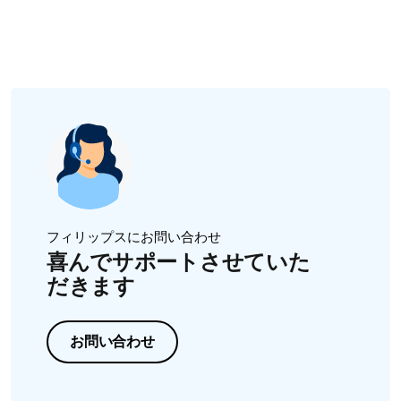
お使いの脱毛器に付属するアタッチメントはモデルによ
って異なりますのでご注意ください。お使いの脱毛器の
使用するには、まずグローブを濡らし、必要に応じてボ
からだ用角質ケアブラシを週に 2～3 回使用する場合は、
アタッチメントの詳細については、取扱説明書を参照す
ディーウォッシュまたはピーリングローションを数滴付
3 ヶ月ごとに交換してください。交換部品は、フィリッ
るか、フィリップスまでお問い合わせください。
けます。やさしく力を加えながら、グローブで円を描く
プスの
ウェブサイト
でご購入いただけます。
ように肌をマッサージします。
フィリップスにお問い合わせ
喜んでサポートさせていた
だきます
お問い合わせ