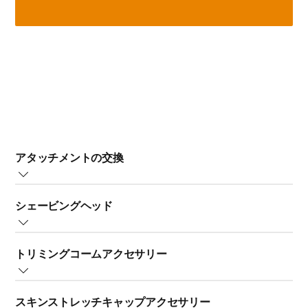
アタッチメントの交換
一部のアタッチメントは、脱毛器のヘッドに取り付ける
シェービングヘッド
ことができます。その他のアタッチメントは、脱毛器の
ヘッドを取り外してから本体に取り付けます。カチッと
脱毛器のシェービングヘッドを使用すると、脚、ワキ、
音がするまではめ込んでください。
トリミングコームアクセサリー
ビキニラインをシェービングできます。最高の仕上がり
を得るために、脱毛器は毛の流れに逆らって動かしま
ビキニラインなどのお手入れしにくい部分をトリミング
す。ヘッドが肌に密着するようにしてください。
スキンストレッチキャップアクセサリー
するには、脱毛器に付属のトリミングコームの使用をお