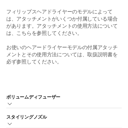
フィリップスヘアドライヤーのモデルによって
は、アタッチメントがいくつか付属している場合
があります。アタッチメントの使用方法について
は、こちらを参照してください。
お使いのヘアードライヤーモデルの付属アタッチ
メントとその使用方法については、取扱説明書を
必ず参照してください。
ボリュームディフューザー
ボリュームディフューザーは、髪をすばやく均一に乾か
スタイリングノズル
して、クセを最小限に抑え、髪にボリュームを与えま
す。効果的にお使いいただくためには、以下の手順に従