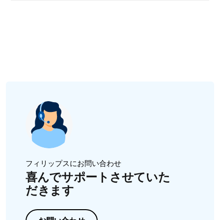
スタイリングノズルや、コンセントレーターノズルを使
ってください。
うと、なめらかで艶やかなヘアスタイルに仕上がりま
ディフューザーをヘアドライヤーの前面に取り付けま
す。このアタッチメントを使用するには、以下の手順に
す。
従ってください。
カールにボリュームを出し、弾力のあるヘアスタイル
スタイリングノズルをヘアドライヤーの前面に取り付
を作るには、ヘアドライヤーを毛先に対して垂直に当
けます。
てます。円を描くようにしながら、ヘアドライヤーを
髪を乾かすときにお使いのブラシに、直接ノズルを向
上に向かって動かします。
けてください。風を直接当てることで、お望みのヘア
髪の根元にボリュームを与えるには、ヘアドライヤー
スタイルに仕上げることができます。
を頭皮に近づけます。ディフューザーのピンが頭皮に
当たるようにしてください。円を描くようにヘアドラ
イヤーを動かします。
フィリップスにお問い合わせ
喜んでサポートさせていた
だきます