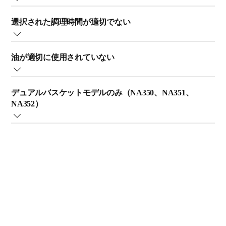
る食品）を使用してください。オーブンレディ食品をノ
ジャガイモの皮をむき、スティック状に切る。
適切な温度を選択してください。ほとんどの食材は
ンフライヤーで調理すると、キツネ色にカリッと仕上が
切ったジャガイモを 30 分以上水にさらす。水気を切
選択された調理時間が適切でない
200˚C で調理する必要があります（ペストリーを含む食
ります。
り、キッチンペーパーでふいて乾かす。
材を除く）。ペストリーを含む食材の場合は 180˚C で調
ボウルにオリーブ油大さじ 1/2 とジャガイモを入れて
ほとんどの食材はオーブンの設定時間で調理する
理します。
よく混ぜ、オリーブ油をジャガイモによくからませ
油が適切に使用されていない
と、十分に調理できます。従来のフライヤーの調
る。
理時間は短めなため、設定時間のままでは十分に
ボウルからジャガイモを取り出す。このとき、ジャガ
自家製のジャガイモ料理、パン粉をまぶしたフライ、お
調理できません。食材ごとの推奨調理時間につい
イモは手か器具で取り出し、余分な油はボウルに残す
デュアルバスケットモデルのみ（NA350、NA351、
よび肉料理の場合は、カリッと仕上げるために少量の油
ては、ノンフライヤーの取扱説明書または HomeID
ようにします。ジャガイモをバスケットに入れる。
NA352）
を足してください。
アプリの食材表をご覧ください。カリッと調理で
180°C でジャガイモを揚げる。熱風調理時間の約半分
また、できる限り脂肪分の少ない食材を使用してくださ
きない場合は、数分長めに調理してみてください
のところでバスケットを振る。よりカリッと美味しく
フライドポテトなど食材を積み重ねる場合は、大きい方のバ
い。脂肪分の多い食材を使うと、カリッと仕上がりにく
（ただし、焦げないよう注意してください）。ご
仕上げるには、調理途中で 2～3 回バスケットを振っ
スケット（右側）の使用をおすすめします。このバスケット
くなります。
注意：
てください。
は表面積が大きいため、食材をより均一に広げることができ
·食材どうしがくっついてしまう場合は、調理途中
ます。これにより、食材全体に熱と空気の流れがよりバラン
以下のビデオもご覧ください。
ノンフライヤーで油を正しく使用する方法については、
でノンフライヤーのバスケットを振ってくださ
ス良く分散され、調理の仕上がり良くなります。
次のヒントをご覧ください。
い。
上記の解決法を試しても問題が解決しない場合は、フィリッ
油を足す前に、食材の水気をよく切ります。
·多めの食材を調理している場合は、より美味しく
プスにご連絡ください。
油は入れ過ぎないように注意してください。カリッと
仕上げるためにバスケットを 2～3 回振ってくださ
仕上がりにくくなります。
い。