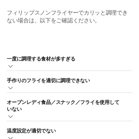
フィリップスノンフライヤーでカリッと調理でき
ない場合は、以下をご確認ください。
一度に調理する食材が多すぎる
一度に大量の食材を調理しないでください。食材の量は
手作りのフライを適切に調理できない
少なめにした方が均一に仕上がります。
フライには、調理中に崩れない新鮮なジャガイモが適し
食材を 1 段だけ入れてフィリップスノンフライヤーのバ
オーブンレディ食品／スナック／フライを使用して
ています。ジャガイモを保管する場合は、冷蔵庫などに
スケット底部をカバーすることをお勧めします。
いない
入れないでください。
フィリップスノンフライヤーで食材を最適に仕上げるに
ノンフライヤーで手作りのフライドポテトを作る場合
温度設定が適切でない
は、オーブンレディ食品（オーブンで温めるだけででき
は、次の手順に従ってください。