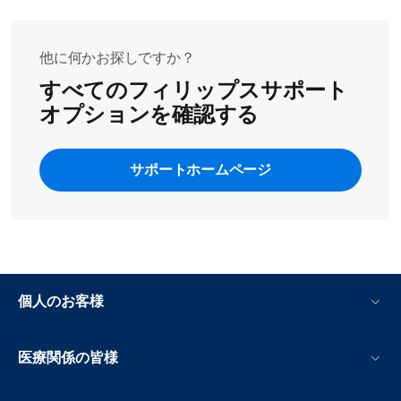
肉は刷毛で油を薄く塗るか、油に漬けると、カリッと
·均一に仕上げるためには、食材が上下入れ替わる
仕上がります。
ようにしっかり振ってください。
他に何かお探しですか？
以下のビデオもご覧ください。
すべてのフィリップスサポート
オプションを確認する
サポートホームページ
個人のお客様
医療関係の皆様