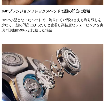
360°プレシジョンフレックスヘッドで顔の凹凸に密着
20%*小型となったヘッドで、剃りにくい部分さえも剃り残しを
少なく、顔の凹凸にぴったりと密着し高精度なシェービングを実
現 *旧機種S99xxと比較した場合