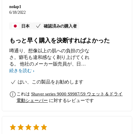
nolap1
6/18/2022
日本
確認済みの購入者
もっと早く購入を決断すればよかった
噂通り、想像以上の肌への負担の少な
さ。癖毛も違和感なく剃り上げてくれ
る。 他社のメーカー販売員が、日本
人の髭には合ってないと説明していた
続きを読む
ので購入を躊躇していたが、何のこと
はい、この製品をお勧めします
だったのか。T字カミソリの肌荒れに
悩んでいた日々を返してほしい。 な
これは
Shaver series 9000 S9987/59 ウェット＆ドライ
お素晴らしいのは、正しい剃り方をイ
電動シェーバー
に対するレビューです
ルミネーションとアプリで分かりやす
く教えてくれること。慣れてくればヒ
リヒリ感ゼロで剃れるようになった。
充電残量もわかりやすい。タイミング
に困らない。 洗浄もシンプルで迷わ