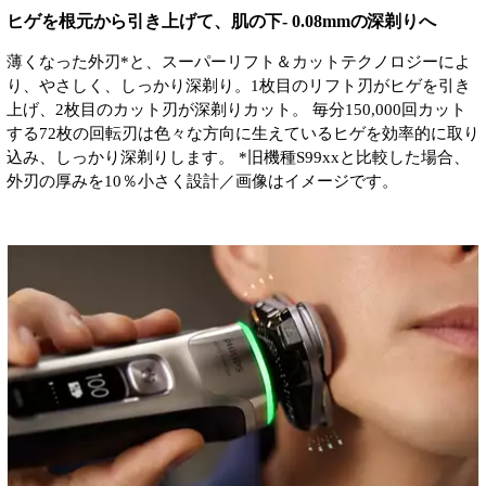
ヒゲを根元から引き上げて、肌の下- 0.08mmの深剃りへ
薄くなった外刃*と、スーパーリフト＆カットテクノロジーによ
り、やさしく、しっかり深剃り。1枚目のリフト刃がヒゲを引き
上げ、2枚目のカット刃が深剃りカット。 毎分150,000回カット
する72枚の回転刃は色々な方向に生えているヒゲを効率的に取り
込み、しっかり深剃りします。 *旧機種S99xxと比較した場合、
外刃の厚みを10％小さく設計／画像はイメージです。