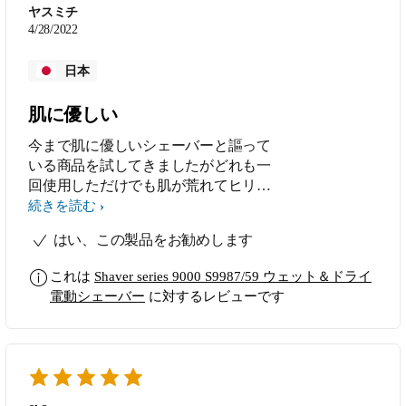
ず使える。 知人にお薦めされて選ん
ヤスミチ
だ商品だが、私も誰かにお勧めした
4/28/2022
い。
日本
肌に優しい
今まで肌に優しいシェーバーと謳って
いる商品を試してきましたがどれも一
回使用しただけでも肌が荒れてヒリヒ
リ。この商品を購入して一回でとても
続きを読む
肌に優しいと感じました。アプリで自
はい、この製品をお勧めします
分の剃り方のアドバイスが受けられと
ても参考になります。
これは
Shaver series 9000 S9987/59 ウェット＆ドライ
電動シェーバー
に対するレビューです