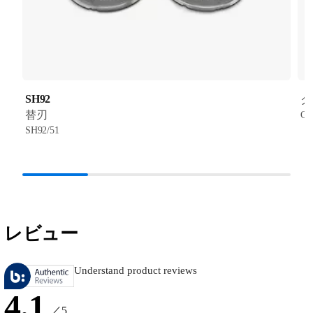
SH92
ク
替刃
CC
SH92/51
レビュー
Understand product reviews
4.1
／5