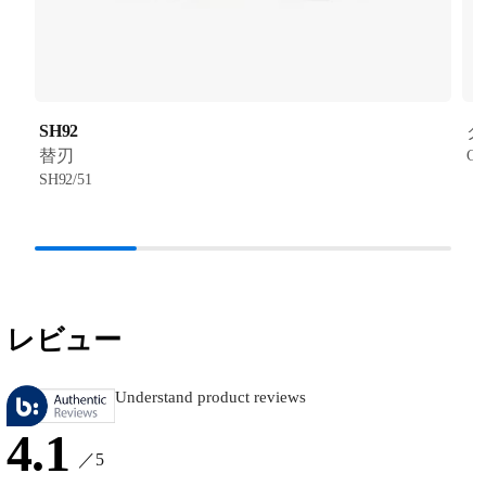
SH92
ク
替刃
CC
SH92/51
レビュー
Understand product reviews
4.1
／5