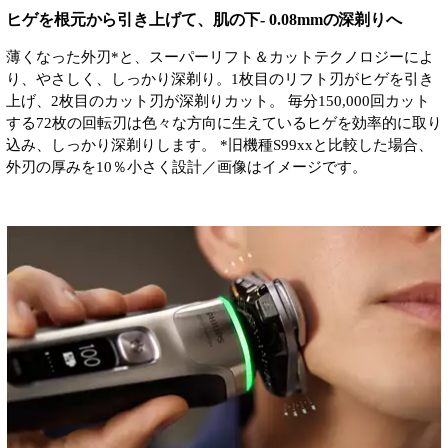
ヒゲを根元から引き上げて、肌の下- 0.08mmの深剃りへ
薄くなった外刃*と、スーパーリフト＆カットテクノロジーによ
り、やさしく、しっかり深剃り。1枚目のリフト刃がヒゲを引き
上げ、2枚目のカット刃が深剃りカット。 毎分150,000回カット
する72枚の回転刃は色々な方向に生えているヒゲを効率的に取り
込み、しっかり深剃りします。 *旧機種S99xxと比較した場合、
外刃の厚みを10％小さく設計／画像はイメージです。