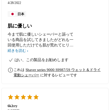
だ商品だが、私も誰かにお勧めした
4/28/2022
い。
日本
肌に優しい
今まで肌に優しいシェーバーと謳って
いる商品を試してきましたがどれも一
回使用しただけでも肌が荒れてヒリヒ
リ。この商品を購入して一回でとても
続きを読む
肌に優しいと感じました。アプリで自
はい、この製品をお勧めします
分の剃り方のアドバイスが受けられと
ても参考になります。
これは
Shaver series 9000 S9987/59 ウェット＆ドライ
電動シェーバー
に対するレビューです
6k2cry