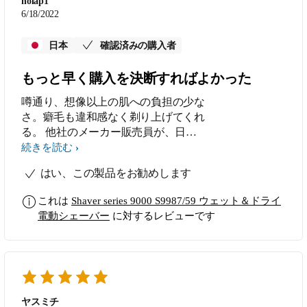
nolap1
6/18/2022
日本
確認済みの購入者
もっと早く購入を決断すればよかった
噂通り、想像以上の肌への負担の少な
さ。癖毛も違和感なく剃り上げてくれ
る。 他社のメーカー販売員が、日本
人の髭には合ってないと説明していた
続きを読む
ので購入を躊躇していたが、何のこと
はい、この製品をお勧めします
だったのか。T字カミソリの肌荒れに
悩んでいた日々を返してほしい。 な
これは
Shaver series 9000 S9987/59 ウェット＆ドライ
お素晴らしいのは、正しい剃り方をイ
電動シェーバー
に対するレビューです
ルミネーションとアプリで分かりやす
く教えてくれること。慣れてくればヒ
リヒリ感ゼロで剃れるようになった。
充電残量もわかりやすい。タイミング
に困らない。 洗浄もシンプルで迷わ
ず使える。 知人にお薦めされて選ん
ヤスミチ