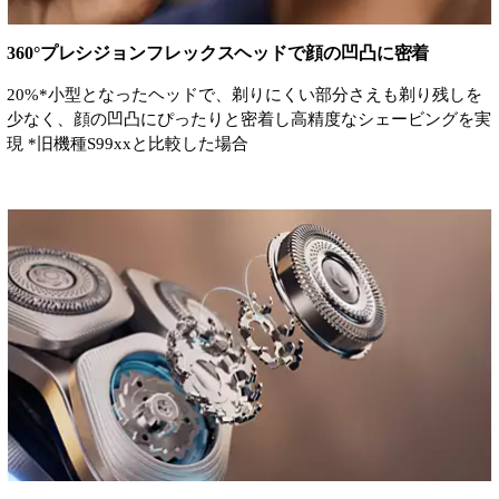
360°プレシジョンフレックスヘッドで顔の凹凸に密着
20%*小型となったヘッドで、剃りにくい部分さえも剃り残しを
少なく、顔の凹凸にぴったりと密着し高精度なシェービングを実
現 *旧機種S99xxと比較した場合