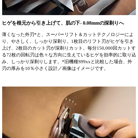
ヒゲを根元から引き上げて、肌の下- 0.08mmの深剃りへ
薄くなった外刃*と、スーパーリフト＆カットテクノロジーによ
り、やさしく、しっかり深剃り。1枚目のリフト刃がヒゲを引き
上げ、2枚目のカット刃が深剃りカット。毎分150,000回カットす
る72枚の回転刃は色々な方向に生えているヒゲを効率的に取り込
み、しっかり深剃りします。*旧機種S99xxと比較した場合、外
刃の厚みを10％小さく設計／画像はイメージです。