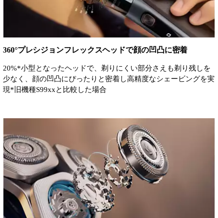
360°プレシジョンフレックスヘッドで顔の凹凸に密着
20%*小型となったヘッドで、剃りにくい部分さえも剃り残しを
少なく、顔の凹凸にぴったりと密着し高精度なシェービングを実
現*旧機種S99xxと比較した場合