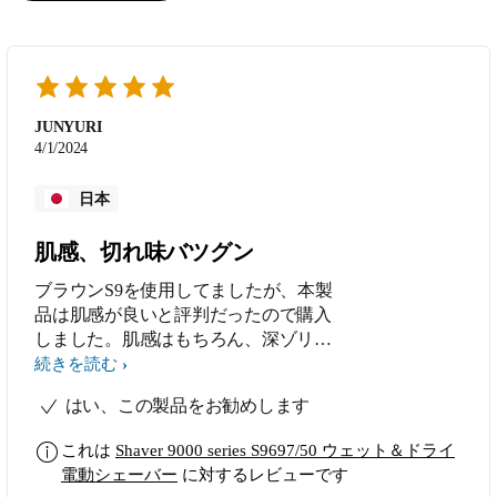
JUNYURI
4/1/2024
日本
肌感、切れ味バツグン
ブラウンS9を使用してましたが、本製
品は肌感が良いと評判だったので購入
しました。肌感はもちろん、深ゾリも
出来、洗浄も楽なので大変気に入って
続きを読む
ます。購入3日目なので回転式に慣れ
はい、この製品をお勧めします
てなくてもブラウンS9よりもきれいに
剃れます。少し時間はかかりますが。
これは
Shaver 9000 series S9697/50 ウェット＆ドライ
電動シェーバー
に対するレビューです