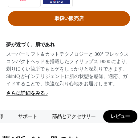
取扱い販売店
夢が近づく、肌であれ
スーパーリフト＆カットテクノロジーと 360° フレックス
コンパクトヘッドを搭載したフィリップス i9000 により、
剃りにくい箇所でもヒゲをしっかりと深剃りできます。
SkinIQ がインテリジェントに肌の状態を感知、適応、ガ
イドすることで、快適な剃り心地をお届けします。
さらに詳細をみる
様
サポート
部品とアクセサリー
レビュー