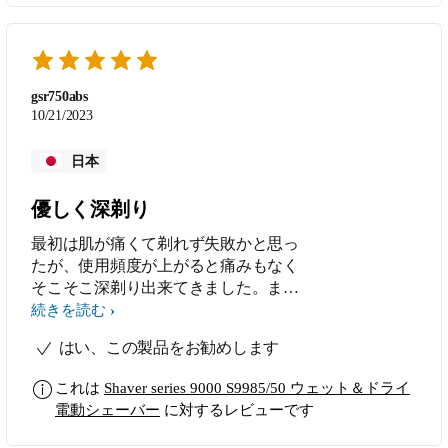
gsr750abs
10/21/2023
日本
優しく深剃り
最初は肌が痛くて剃れず失敗かと思っ
たが、使用頻度が上がると痛みもなく
そこそこ深剃り出来てきました。また
意外と癖のヒゲも剃れていて助かりま
続きを読む
した。 ブラウン、Panasonicの上位機
はい、この製品をお勧めします
を毎回購入していましたが顎下、頬骨
周辺周辺の剃り残しや癖ヒゲがネック
これは
Shaver series 9000 S9985/50 ウェット＆ドライ
でしたが今回は今のところフィットし
電動シェーバー
に対するレビューです
てます。 ただ滑りがあまり良くない
ので滑らかさは感じられない。 近年