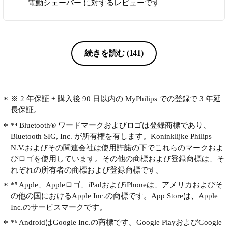
電動シェーバー
に対するレビューです
てます。 ただ滑りがあまり良くない
ので滑らかさは感じられない。 近年
はIT機能を重視しているが、シェーバ
ーとしての機能は停滞しているので、
さらなる深剃りで肌ケアが可能な製品
続きを読む
(141)
が出てくることを楽しみにしておりま
す。
※ 2 年保証 + 購入後 90 日以内の MyPhilips での登録で 3 年延
長保証。
*⁴ Bluetooth® ワードマークおよびロゴは登録商標であり、
Bluetooth SIG, Inc. が所有権を有します。Koninklijke Philips
N.V.およびその関連会社は使用許諾の下でこれらのマークおよ
びロゴを使用しています。その他の商標および登録商標は、そ
れぞれの所有者の商標および登録商標です。
*⁵ Apple、Appleロゴ、iPadおよびiPhoneは、アメリカおよびそ
の他の国におけるApple Inc.の商標です。App Storeは、Apple
Inc.のサービスマークです。
*⁶ AndroidはGoogle Inc.の商標です。Google PlayおよびGoogle