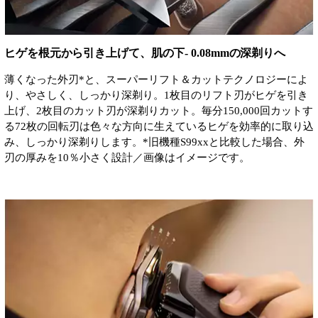
ヒゲを根元から引き上げて、肌の下- 0.08mmの深剃りへ
薄くなった外刃*と、スーパーリフト＆カットテクノロジーによ
り、やさしく、しっかり深剃り。1枚目のリフト刃がヒゲを引き
上げ、2枚目のカット刃が深剃りカット。毎分150,000回カットす
る72枚の回転刃は色々な方向に生えているヒゲを効率的に取り込
み、しっかり深剃りします。*旧機種S99xxと比較した場合、外
刃の厚みを10％小さく設計／画像はイメージです。