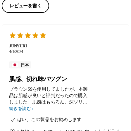
レビューを書く
JUNYURI
4/1/2024
日本
肌感、切れ味バツグン
ブラウンS9を使用してましたが、本製
品は肌感が良いと評判だったので購入
しました。肌感はもちろん、深ゾリも
出来、洗浄も楽なので大変気に入って
続きを読む
ます。購入3日目なので回転式に慣れ
はい、この製品をお勧めします
てなくてもブラウンS9よりもきれいに
剃れます。少し時間はかかりますが。