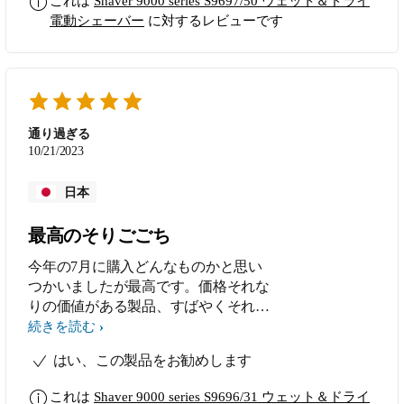
これは
Shaver 9000 series S9697/50 ウェット＆ドライ
電動シェーバー
に対するレビューです
通り過ぎる
10/21/2023
日本
最高のそりごごち
今年の7月に購入どんなものかと思い
つかいましたが最高です。価格それな
りの価値がある製品、すばやくそれま
すね
続きを読む
はい、この製品をお勧めします
これは
Shaver 9000 series S9696/31 ウェット＆ドライ