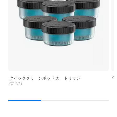
CC
クイッククリーンポッド カートリッジ
CC16/51