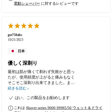
電動シェーバー
に対するレビューです
gsr750abs
10/21/2023
日本
優しく深剃り
最初は肌が痛くて剃れず失敗かと思っ
たが、使用頻度が上がると痛みもなく
そこそこ深剃り出来てきました。また
意外と癖のヒゲも剃れていて助かりま
続きを読む
した。 ブラウン、Panasonicの上位機
はい、この製品をお勧めします
を毎回購入していましたが顎下、頬骨
周辺周辺の剃り残しや癖ヒゲがネック
これは
Shaver series 9000 S9985/50 ウェット＆ドライ
でしたが今回は今のところフィットし