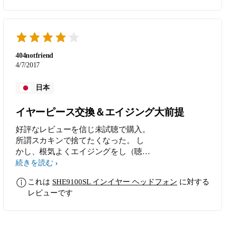
404notfriend
4/7/2017
日本
イヤーピース交換＆エイジング大前提
好評なレビューを信じ未試聴で購入。
所謂スカキンで捨てたくなった。 し
かし、根気よくエイジングをし（聴き
ながらのエイジングなので慣れではな
続きを読む
い）、イヤーピースを持っていたオー
これは
SHE9100SL インイヤー ヘッドフォン
に対する
テクのに変えたら、確かに質がいい上
レビューです
品な音を出すようになった。 高域は
伸びるようになり低域も締まってき
た。しかし、低域は弱めなためやはり