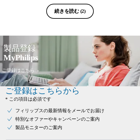
頼りない。 これ自体はそのあたりを
承知で購入するのであればいいと思う
続きを読む
(2)
が、他にも幸せになれる機種は多々あ
る。 fidelio X2でフィリップスファンに
なりましたが、廉価版はそれなりか。
初心者はSHE9720の方がオススメ。
製品登録
MyPhilips
ご登録はこちら
ご登録はこちらから
* この項目は必須です
フィリップスの最新情報をメールでお届け
特別なオファーやキャンペーンのご案内
製品モニターのご案内