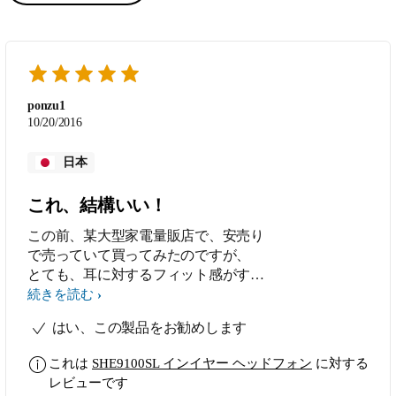
ponzu1
10/20/2016
日本
これ、結構いい！
この前、某大型家電量販店で、安売り
で売っていて買ってみたのですが、
とても、耳に対するフィット感がすご
くて、しかもそこそこの音質が取れて
続きを読む
いて、かなり気に入っています、耳ゴ
はい、この製品をお勧めします
ムもフィットしなくてもS、M、Lがあ
るのでほとんどの耳にフィットするの
これは
SHE9100SL インイヤー ヘッドフォン
に対する
でお勧めです、ぜひ一つどうでしょう
レビューです
か