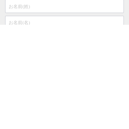
お名前(姓)
お名前(名)
メールアドレス
フィリップス製品、サービス、イベント、プロモーションに
関する（自分の嗜好や行動に基づいた）情報の受信を希望し
ます。購読はいつでも簡単に中止することができます。
詳しくはこちら
個人のお客様
医療関係の皆様