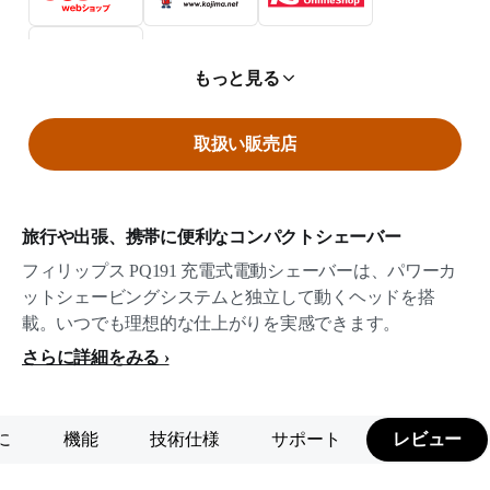
もっと見る
取扱い販売店
旅行や出張、携帯に便利なコンパクトシェーバー
フィリップス PQ191 充電式電動シェーバーは、パワーカ
ットシェービングシステムと独立して動くヘッドを搭
載。いつでも理想的な仕上がりを実感できます。
さらに詳細をみる
に
機能
技術仕様
サポート
レビュー