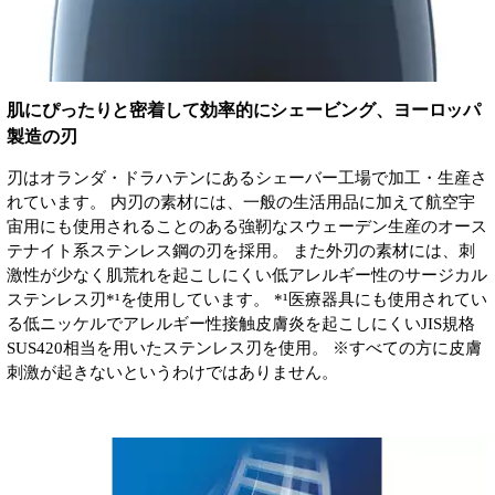
肌にぴったりと密着して効率的にシェービング、ヨーロッパ
製造の刃
刃はオランダ・ドラハテンにあるシェーバー工場で加工・生産さ
れています。 内刃の素材には、一般の生活用品に加えて航空宇
宙用にも使用されることのある強靭なスウェーデン生産のオース
テナイト系ステンレス鋼の刃を採用。 また外刃の素材には、刺
激性が少なく肌荒れを起こしにくい低アレルギー性のサージカル
ステンレス刃*¹を使用しています。 *¹医療器具にも使用されてい
る低ニッケルでアレルギー性接触皮膚炎を起こしにくいJIS規格
SUS420相当を用いたステンレス刃を使用。 ※すべての方に皮膚
刺激が起きないというわけではありません。