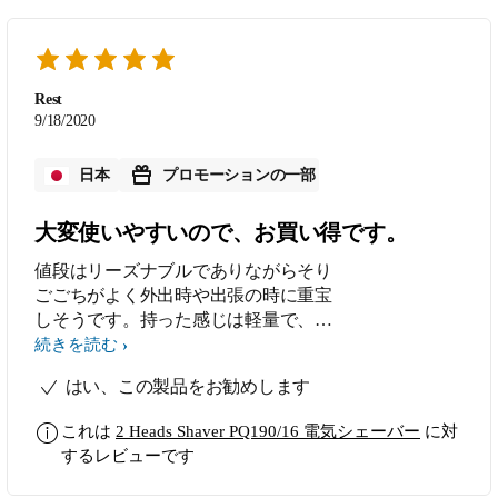
Rest
9/18/2020
日本
プロモーションの一部
大変使いやすいので、お買い得です。
値段はリーズナブルでありながらそり
ごごちがよく外出時や出張の時に重宝
しそうです。持った感じは軽量で、剃
りやすいと思います。
続きを読む
はい、この製品をお勧めします
これは
2 Heads Shaver PQ190/16 電気シェーバー
に対
するレビューです