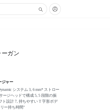
ャーガン
ージャー
erDynamic システム 3, 6 mm* ストロー
のマッサージヘッドで構成 5, 5 段階の振
ト設計 7, 持ちやすい T 字形ボデ
ッテリー持ち時間"