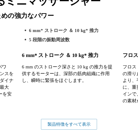
るミニマッサージャー
ための強力なパワー
6 mm* ストローク ＆ 10 kg* 推力
5 段階の振動周波数
6 mm* ストローク ＆ 10 kg* 推力
フロ
パワ
6 mm のストローク深さと 10 kg の推力を提
フロス
ンスを
供するモーターは、深部の筋肉組織に作用
の滑り
ダイナ
し、瞬時に緊張をほぐします。
より、
最大
に、重
ワーを安
インで
の素材
製品特徴をすべて表示