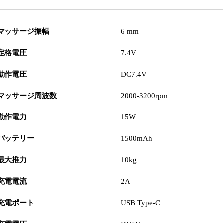
マッサージ振幅
6 mm
定格電圧
7.4V
動作電圧
DC7.4V
マッサージ周波数
2000-3200rpm
動作電力
15W
バッテリー
1500mAh
最大推力
10kg
充電電流
2A
充電ポート
USB Type-C