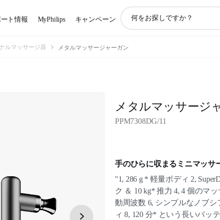
ア
ポート情報
MyPhilips
キャンペーン
イ
コ
ン
ナルマッサージ器
メタルマッサージャーガン
サ
ポ
ー
ト
検
メタルマッサージ
索
PPM7308DG/11
手のひらに収まるミニマッサ
"1, 286 g * 軽量ボディ 2, Sup
ク ＆ 10 kg* 推力 4, 4 個
動周波数 6, シンプルなノブシフ
ィ 8, 120 分* という長いバ