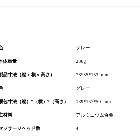
色
グレー
本体重量
286g
製品寸法（縦 x 横 x 高さ）
76*35*133 mm
色
グレー
梱包寸法（縦）*（横）*（高さ）
189*157*50 mm
主材料
アルミニウム合金
マッサージヘッド数
4