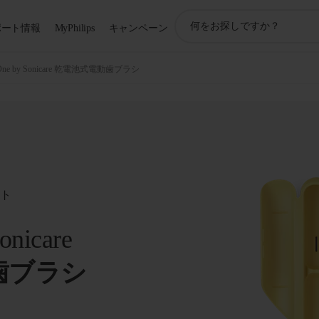
ア
ポート情報
MyPhilips
キャンペーン
イ
コ
ン
s One by Sonicare 乾電池式電動歯ブラシ
サ
ポ
ー
ト
検
索
ート
onicare
歯ブラシ