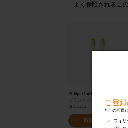
よく参照されるこ
Philips One by Sonicare
ブラシヘッド 2 本組
BH1022/02
取扱い販売店