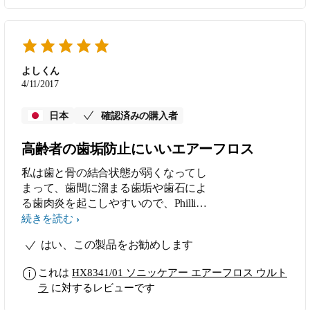
よしくん
4/11/2017
日本
確認済みの購入者
高齢者の歯垢防止にいいエアーフロス
私は歯と骨の結合状態が弱くなってし
まって、歯間に溜まる歯垢や歯石によ
る歯肉炎を起こしやすいので、Phillips
社のエアーフロスを2年前から使用し
続きを読む
ています。歯間ブラシで食べカスを除
はい、この製品をお勧めします
去してからエアーフロスで歯間を掃除
しています。洗浄液にはガムデンタル
これは
HX8341/01 ソニッケアー エアーフロス ウルト
リンスを水道水で希釈したものを使用
ラ
に対するレビューです
しています。 エアーフロスを使用し
た後は歯間がスッキリ爽快になり、も