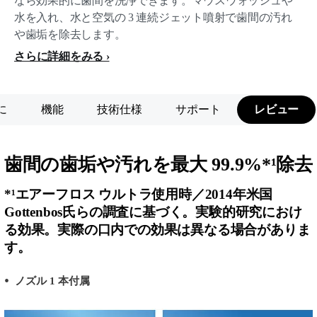
なら効果的に歯間を洗浄できます。マウスウォッシュや
水を入れ、水と空気の 3 連続ジェット噴射で歯間の汚れ
や歯垢を除去します。
さらに詳細をみる
に
機能
技術仕様
サポート
レビュー
歯間の歯垢や汚れを最大 99.9%*¹除去
*¹エアーフロス ウルトラ使用時／2014年米国
Gottenbos氏らの調査に基づく。実験的研究におけ
る効果。実際の口内での効果は異なる場合がありま
す。
ノズル 1 本付属