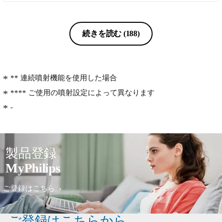
う使用しないと気持ち悪くて手放せま
せん。少し前に、音がして、噴出しな
くなる不具合が生じましたが、保証期
続きを読む
(188)
間内でしたので、修理の依頼をしまし
たが、ノズルを改良していたことをお
知らせいただき、新しいものと交換し
ていただきましたので、大変助かりま
** 連続噴射機能を使用した場合
した。ノズル内に液体が残留すると、
**** ご使用の噴射設定によって異なります
モーターの動作に不具合が生じるよう
-
です。使用後はノズルを外し、よく振
って中に溜まっている液体を完全に除
去して、置くことが重要で、現在愛用
しています。
製品登録
MyPhilips
ご登録はこちら
ご登録はこちらから