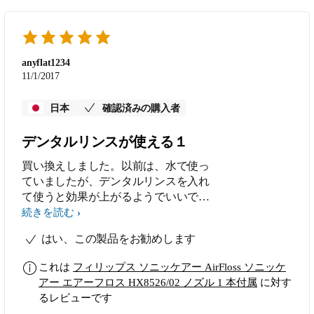
anyflat1234
11/1/2017
日本
確認済みの購入者
デンタルリンスが使える１
買い換えしました。以前は、水で使っ
ていましたが、デンタルリンスを入れ
て使うと効果が上がるようでいいで
す。是非、併用してください。
続きを読む
はい、この製品をお勧めします
これは
フィリップス ソニッケアー AirFloss ソニッケ
アー エアーフロス HX8526/02 ノズル 1 本付属
に対す
るレビューです